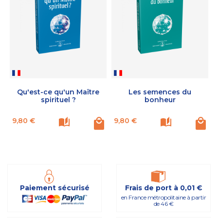
Qu'est-ce qu'un Maître
Les semences du
spirituel ?
bonheur
Prix
Prix
P
9,80 €
9,80 €
Paiement sécurisé
Frais de port à 0,01 €
en France métropolitaine à partir
de 46 €