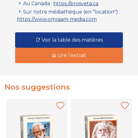
Au Canada :
https://prosveta.ca
Sur notre médiathèque
(en "location")
:
https://www.omraam-media.com
📑 Voir la table des matières
📖 Lire l’extrait
Nos suggestions