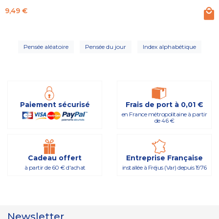
Prix
9,49 €
Pensée aléatoire
Pensée du jour
Index alphabétique
Paiement sécurisé
Frais de port à 0,01 €
en France métropolitaine à partir
de 46 €
Cadeau offert
Entreprise Française
à partir de 60 € d'achat
installée à Fréjus (Var) depuis 1976
Newsletter