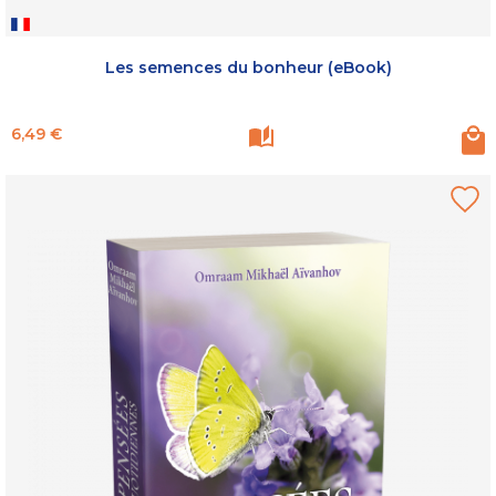
Les semences du bonheur (eBook)
Prix
6,49 €