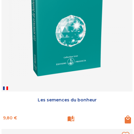
Les semences du bonheur
Prix
9,80 €