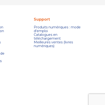
Support
son
Produits numériques : mode
ion
d'emploi
Catalogues en
téléchargement
s
Meilleures ventes (livres
numériques)
 de
s
s réglementations. Personnalisez vos préférences pour contrôler