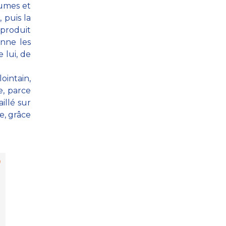
umes et
, puis la
e produit
onne les
 lui, de
ointain,
e, parce
illé sur
ne, grâce