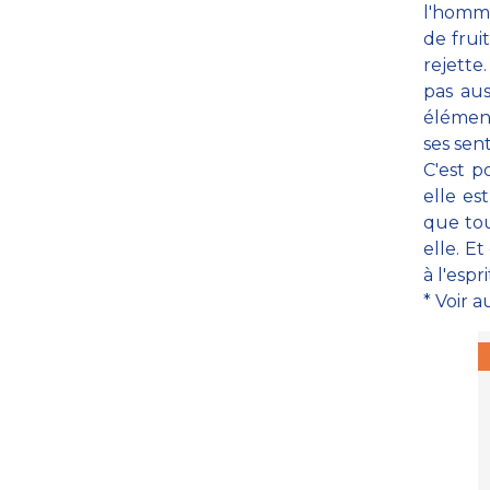
l'homm
de fruit
rejette.
pas aus
élément
ses sen
C'est p
elle es
que tou
elle. Et
à l'espr
* Voir a