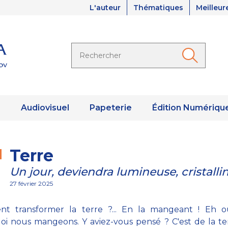
L'auteur
Thématiques
Meilleur
s
Audiovisuel
Papeterie
Édition Numériqu
Terre
Un jour, deviendra lumineuse, cristalli
27 février 2025
t transformer la terre ?... En la mangeant ! Eh oui
i nous mangeons. Y aviez-vous pensé ? C'est de la t