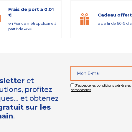
Frais de port à 0,01
€
Cadeau offert
en France métropolitaine à
à partir de 60 € d'
partir de 46 €
sletter
et
J'accepte les conditions générales e
tions, profitez
personnelles
.
iques… et obtenez
ratuit sur les
main
.