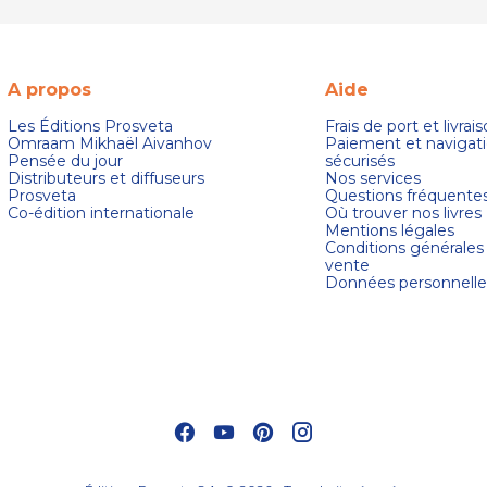
A propos
Aide
Les Éditions Prosveta
Frais de port et livrai
Omraam Mikhaël Aivanhov
Paiement et navigat
Pensée du jour
sécurisés
Distributeurs et diffuseurs
Nos services
Prosveta
Questions fréquente
Co-édition internationale
Où trouver nos livres
Mentions légales
Conditions générales
vente
Données personnelle
s Options
ètres de confidentialité, en garantissant la conformité avec le