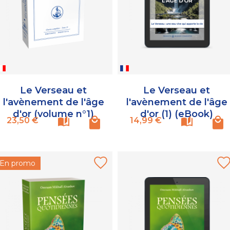
Le Verseau et
Le Verseau et
l'avènement de l'âge
l'avènement de l'âge
d'or (volume n°1)
d'or (1) (eBook)
Prix
Prix
23,50 €
14,99 €
En promo