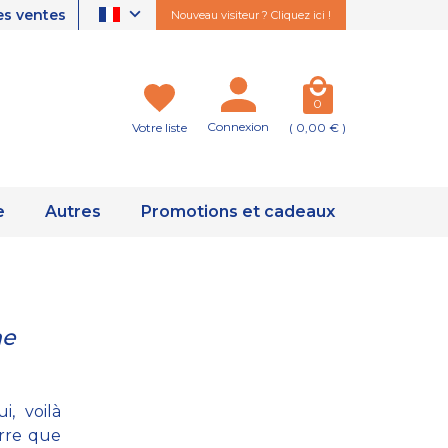
es ventes
Nouveau visiteur ? Cliquez ici !
0
Connexion
Votre liste
( 0,00 € )
e
Autres
Promotions et cadeaux
ne
, voilà
erre que