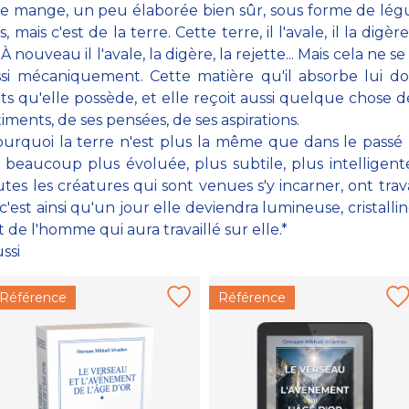
e mange, un peu élaborée bien sûr, sous forme de lég
s, mais c'est de la terre. Cette terre, il l'avale, il la digère
 À nouveau il l'avale, la digère, la rejette... Mais cela ne s
si mécaniquement. Cette matière qu'il absorbe lui d
s qu'elle possède, et elle reçoit aussi quelque chose de
timents, de ses pensées, de ses aspirations.
ourquoi la terre n'est plus la même que dans le passé l
t beaucoup plus évoluée, plus subtile, plus intelligent
tes les créatures qui sont venues s'y incarner, ont trava
 c'est ainsi qu'un jour elle deviendra lumineuse, cristalli
it de l'homme qui aura travaillé sur elle.*
ussi
Référence
Référence