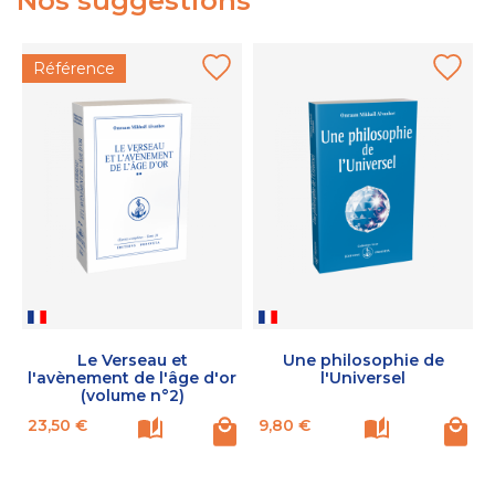
Nos suggestions
Référence
Le Verseau et
Une philosophie de
l'avènement de l'âge d'or
l'Universel
(volume n°2)
Prix
Prix
P
23,50 €
9,80 €