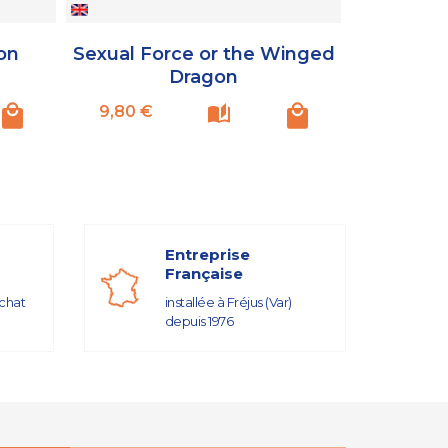
on
Sexual Force or the Winged
The Book
Dragon
C
Prix
Prix
9,80 €
9,80 €
Entreprise
Française
achat
installée à Fréjus (Var)
depuis 1976