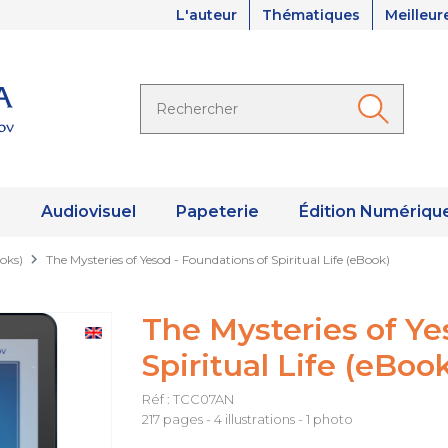
L'auteur
Thématiques
Meilleur
s
Audiovisuel
Papeterie
Édition Numériqu
oks)
The Mysteries of Yesod - Foundations of Spiritual Life (eBook)
The Mysteries of Ye
Spiritual Life (eBoo
Réf : TCC07AN
217 pages - 4 illustrations - 1 photo