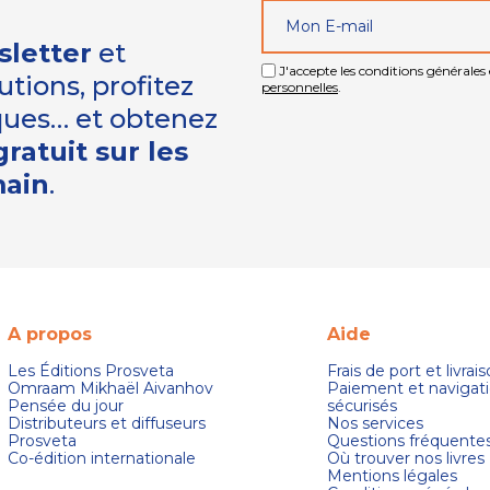
sletter
et
J'accepte les conditions générales e
tions, profitez
personnelles
.
iques… et obtenez
ratuit sur les
main
.
A propos
Aide
Les Éditions Prosveta
Frais de port et livrai
Omraam Mikhaël Aivanhov
Paiement et navigat
Pensée du jour
sécurisés
Distributeurs et diffuseurs
Nos services
Prosveta
Questions fréquente
Co-édition internationale
Où trouver nos livres
Mentions légales