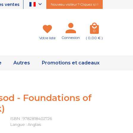
es ventes
Nouveau visiteur ? Cliquez ici !
0
Connexion
Votre liste
( 0,00 € )
e
Autres
Promotions et cadeaux
sod - Foundations of
k)
ISBN : 9782818402726
Langue : Anglais