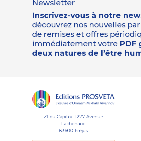
Newsletter
Inscrivez-vous à notre new
découvrez nos nouvelles paru
de remises et offres périod
immédiatement votre
PDF g
deux natures de l’être hu
Gestion
des Cookies
Les Éditions Prosveta utilisent des
cookies nécessaires au bon
fonctionnement du site et à l'optimisation de votre
ZI du Capitou 1277 Avenue
navigation : conservation de votre liste (wishlist) et de
votre panier, avec ou sans compte utilisateur. D'autres
Lachenaud
catégories de cookies peuvent être utilisées à des fins
83600 Fréjus
statistiques : temps de visite sur une page, temps moyen
de visite sur le site, nouveau visiteur, etc. Votre