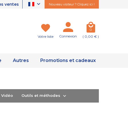
es ventes
Nouveau visiteur ? Cliquez ici !
0
Connexion
Votre liste
( 0,00 € )
e
Autres
Promotions et cadeaux
ts Vidéo
Outils et méthodes