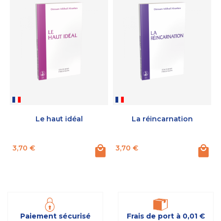
Le haut idéal
La réincarnation
Prix
Prix
P
3,70 €
3,70 €
Paiement sécurisé
Frais de port à 0,01 €