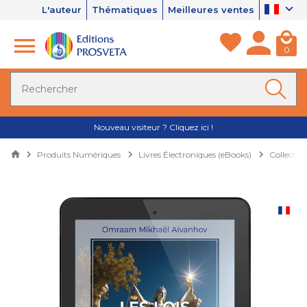
L'auteur
Thématiques
Meilleures ventes
0
Nouveau visiteur ? Cliquez ici !
Produits Numériques
Livres Électroniques (eBooks)
Collectio