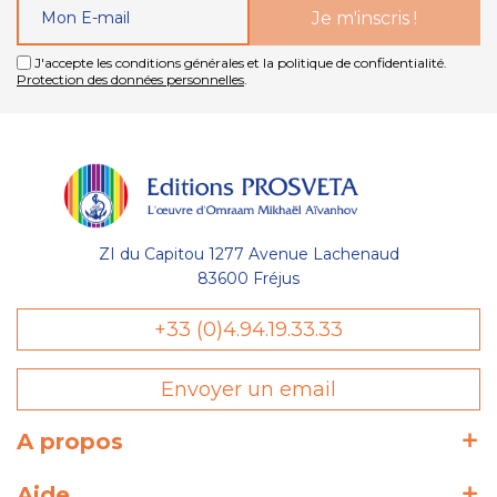
J'accepte les conditions générales et la politique de confidentialité.
Protection des données personnelles
.
ZI du Capitou 1277 Avenue Lachenaud
83600 Fréjus
+33 (0)4.94.19.33.33
Envoyer un email
sent des cookies nécessaires au bon
l'optimisation de votre navigation :
A propos
wishlist) et de votre panier, avec ou
autres catégories de cookies
Aide
fins statistiques : temps de visite