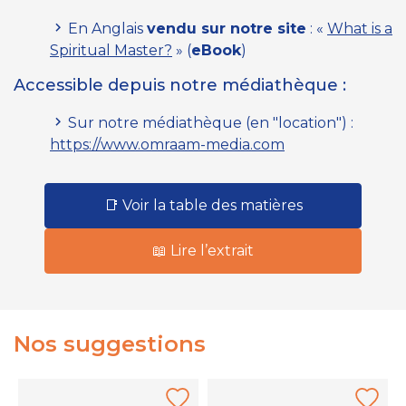
En Anglais
vendu sur notre site
: «
What is a
Spiritual Master?
»
(
eBook
)
Accessible depuis notre médiathèque :
Sur notre médiathèque
(en "location")
:
https://www.omraam-media.com
📑 Voir la table des matières
📖 Lire l’extrait
Nos suggestions