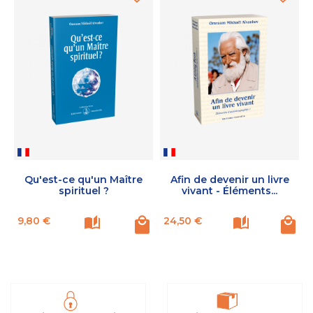
Qu'est-ce qu'un Maître
Afin de devenir un livre
spirituel ?
vivant - Éléments...
Prix
Prix
P
9,80 €
24,50 €