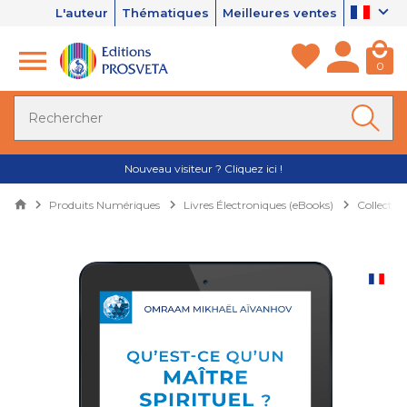
L'auteur
Thématiques
Meilleures ventes
0
Nouveau visiteur ? Cliquez ici !
Produits Numériques
Livres Électroniques (eBooks)
Collectio