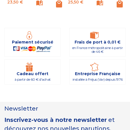
Prix
Prix
P
23,50 €
25,50 €
Paiement sécurisé
Frais de port à 0,01 €
en France métropolitaine à partir
de 46 €
Cadeau offert
Entreprise Française
à partir de 60 € d'achat
installée à Fréjus (Var) depuis 1976
Newsletter
Inscrivez-vous à notre newsletter
et
découvrez nos nouvelles parutions,