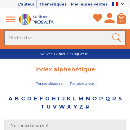
L'auteur
Thématiques
Meilleures ventes
0
Nouveau visiteur ? Cliquez ici !
Index alphabétique
Pensée aléatoire
Pensée du jour
A
B
C
D
E
F
G
H
I
J
K
L
M
N
O
P
Q
R
S
T
U
V
W
X
Y
Z
#
No medidation yet