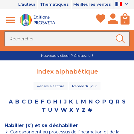
L'auteur
Thématiques
Meilleures ventes
0
Nouveau visiteur ? Cliquez ici !
Index alphabétique
Pensée aléatoire
Pensée du jour
A
B
C
D
E
F
G
H
I
J
K
L
M
N
O
P
Q
R
S
T
U
V
W
X
Y
Z
#
Habiller (s’) et se déshabiller
Correspondent au processus de l’incarnation et de la