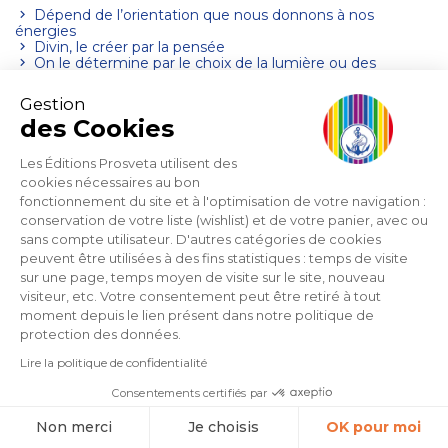
Dépend de l’orientation que nous donnons à nos
énergies
Divin, le créer par la pensée
On le détermine par le choix de la lumière ou des
ténèbres
Gestion
Avenir de lumière et de joie
des Cookies
Est déjà en marche pour les enfants de dieu
Les Éditions Prosveta utilisent des
Avenir de l’humanité
cookies nécessaires au bon
Dépend de la façon dont on prépare les enfants à venir
fonctionnement du site et à l'optimisation de votre navigation :
au monde
conservation de votre liste (wishlist) et de votre panier, avec ou
sans compte utilisateur. D'autres catégories de cookies
Avenir lointain
peuvent être utilisées à des fins statistiques : temps de visite
Se l’imaginer magnifique
sur une page, temps moyen de visite sur le site, nouveau
visiteur, etc. Votre consentement peut être retiré à tout
Avenir véritable: devenir comme dieu lui-même
moment depuis le lien présent dans notre politique de
Avenir véritable: devenir comme dieu lui-même
protection des données.
Aventures amoureuses
Lire la politique de confidentialité
D’abord aimer dieu, ensuite on peut aimer les autres
Consentements certifiés par
Avertissements
Non merci
Je choisis
OK pour moi
Que nous donne une voix intérieure