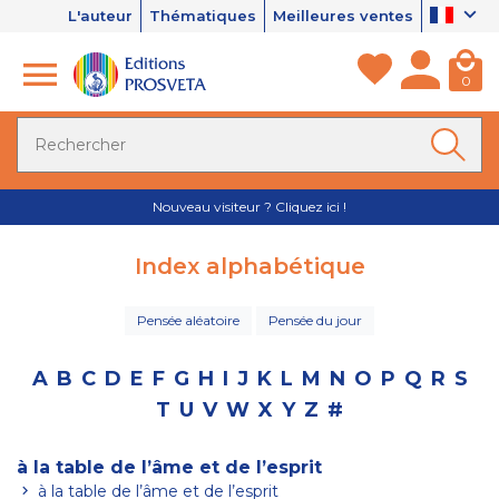
L'auteur
Thématiques
Meilleures ventes
0
Nouveau visiteur ? Cliquez ici !
Index alphabétique
Pensée aléatoire
Pensée du jour
A
B
C
D
E
F
G
H
I
J
K
L
M
N
O
P
Q
R
S
T
U
V
W
X
Y
Z
#
à la table de l’âme et de l’esprit
à la table de l’âme et de l’esprit