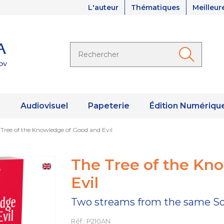
L'auteur
Thématiques
Meilleur
s
Audiovisuel
Papeterie
Édition Numériqu
 Tree of the Knowledge of Good and Evil
The Tree of the Kn
Evil
Two streams from the same S
Réf : P210AN