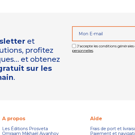
sletter
et
J'accepte les conditions générales e
tions, profitez
personnelles
.
iques… et obtenez
ratuit sur les
main
.
A propos
Aide
Les Éditions Prosveta
Frais de port et livrai
Omraam Mikhaël Aivanhov
Paiement et navigat