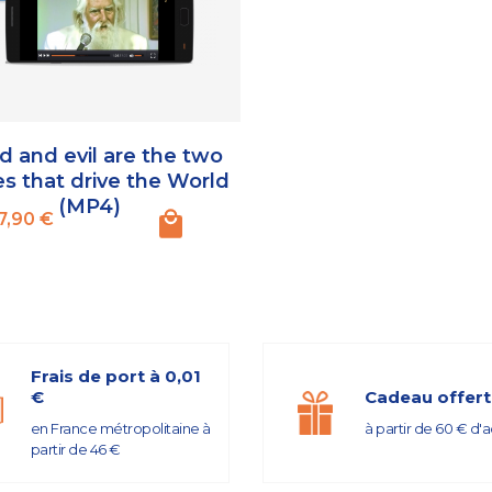
 and evil are the two
es that drive the World
(MP4)
Prix
7,90 €
Frais de port à 0,01
€
Cadeau offert
en France métropolitaine à
à partir de 60 € d'
partir de 46 €