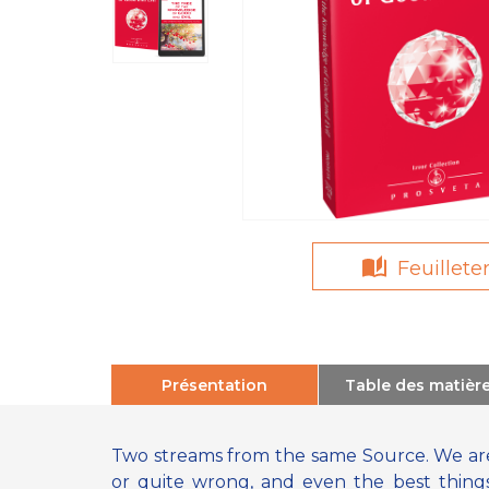
Feuillete
Présentation
Table des matièr
Two streams from the same Source. We are c
or quite wrong, and even the best things