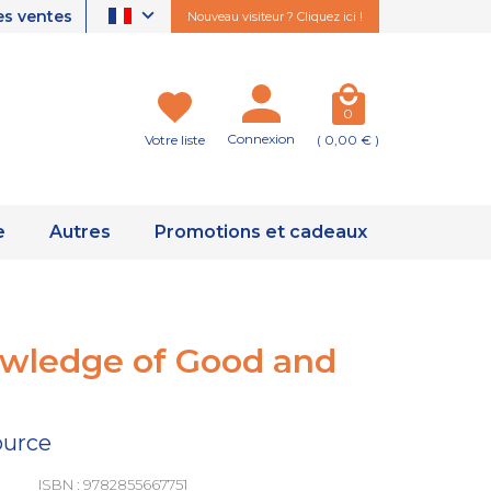
es ventes
Nouveau visiteur ? Cliquez ici !
0
Connexion
Votre liste
( 0,00 € )
e
Autres
Promotions et cadeaux
owledge of Good and
ource
ISBN : 9782855667751