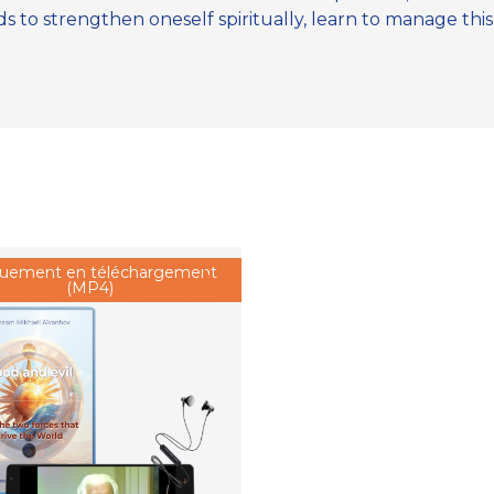
 to strengthen oneself spiritually, learn to manage this d
uement en téléchargement
(MP4)