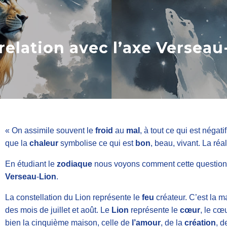
relation avec l’axe Verseau
« On assimile souvent le
froid
au
mal
, à tout ce qui est négat
que la
chaleur
symbolise ce qui est
bon
, beau, vivant. La ré
En étudiant le
zodiaque
nous voyons comment cette question d
Verseau
-
Lion
.
La constellation du Lion représente le
feu
créateur. C’est la 
des mois de juillet et août. Le
Lion
représente le
cœur
, le cœ
bien la cinquième maison, celle de
l’amour
, de la
création
, 