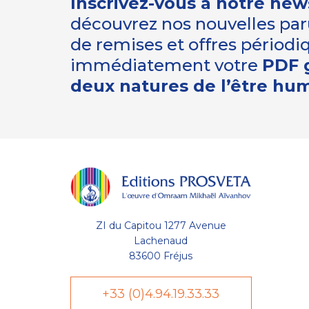
Inscrivez-vous à notre new
découvrez nos nouvelles paru
de remises et offres périod
immédiatement votre
PDF g
deux natures de l’être hu
ZI du Capitou 1277 Avenue
Lachenaud
83600 Fréjus
+33 (0)4.94.19.33.33