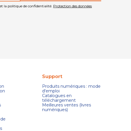
t la politique de confidentialité.
Protection des données
Support
son
Produits numériques : mode
ion
d'emploi
Catalogues en
téléchargement
s
Meilleures ventes (livres
numériques)
 de
s