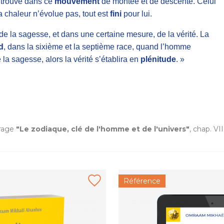
e trouve dans ce
mouvement
de montée et de descente. Celui
a chaleur n’évolue pas, tout est
fini
pour lui.
e la sagesse, et dans une certaine mesure, de la vérité. La
d
, dans la sixième et la septième race, quand l’homme
 la sagesse, alors la vérité s’établira en
plénitude
. »
vrage
"Le zodiaque, clé de l'homme et de l'univers"
, chap. VI
Référence