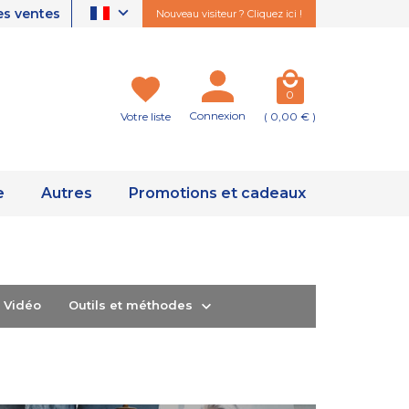
es ventes
Nouveau visiteur ? Cliquez ici !
0
Connexion
Votre liste
( 0,00 € )
e
Autres
Promotions et cadeaux
ts Vidéo
Outils et méthodes