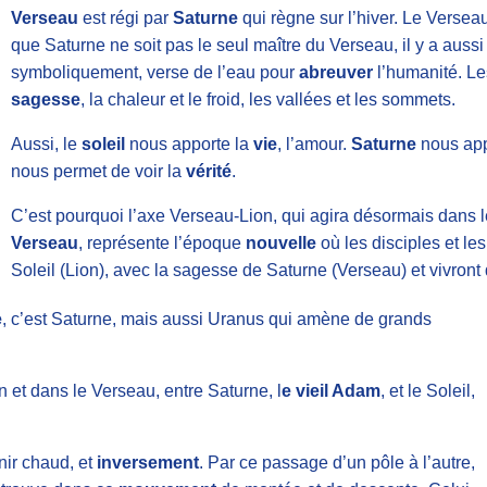
Verseau
est régi par
Saturne
qui règne sur l’hiver. Le Verseau
que Saturne ne soit pas le seul maître du Verseau, il y a auss
symboliquement, verse de l’eau pour
abreuver
l’humanité. Le
sagesse
, la chaleur et le froid, les vallées et les sommets.
Aussi, le
soleil
nous apporte la
vie
, l’amour.
Saturne
nous app
nous permet de voir la
vérité
.
C’est pourquoi l’axe Verseau-Lion, qui agira désormais dans
Verseau
, représente l’époque
nouvelle
où les disciples et le
Soleil (Lion), avec la sagesse de Saturne (Verseau) et vivront
e
, c’est Saturne, mais aussi Uranus qui amène de grands
 et dans le Verseau, entre Saturne, l
e vieil Adam
, et le Soleil,
enir chaud, et
inversement
. Par ce passage d’un pôle à l’autre,