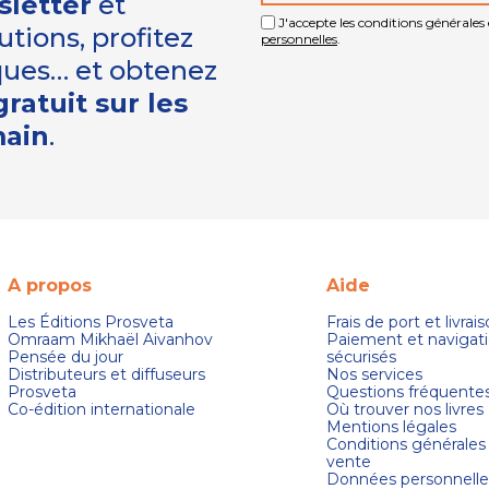
sletter
et
J'accepte les conditions générales e
tions, profitez
personnelles
.
iques… et obtenez
ratuit sur les
main
.
A propos
Aide
Les Éditions Prosveta
Frais de port et livrai
Omraam Mikhaël Aivanhov
Paiement et navigat
Pensée du jour
sécurisés
Distributeurs et diffuseurs
Nos services
Prosveta
Questions fréquente
Co-édition internationale
Où trouver nos livres
Mentions légales
Conditions générales
vente
Données personnelle