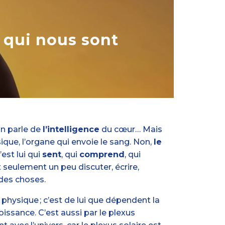
s qui nous sont
 on parle de
l’intelligence
du cœur… Mais
sique, l’organe qui envoie le sang. Non,
le
c’est lui qui
sent
, qui
comprend
, qui
 seulement un peu discuter, écrire,
 des choses.
physique ; c’est de lui que dépendent la
 croissance. C’est aussi par le plexus