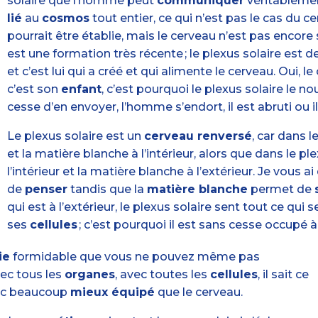
solaire que l’homme peut
communiquer
véritablement
lié
au
cosmos
tout entier, ce qui n’est pas le cas du 
pourrait être établie, mais le cerveau n’est pas encore
est une formation très récente ; le plexus solaire est d
et c’est lui qui a créé et qui alimente le cerveau. Oui, l
c’est son
enfant
, c’est pourquoi le plexus solaire le nou
cesse d’en envoyer, l’homme s’endort, il est abruti ou il a
Le plexus solaire est un
cerveau renversé
, car dans l
et la matière blanche à l’intérieur, alors que dans le pl
l’intérieur et la matière blanche à l’extérieur. Je vous ai
de
penser
tandis que la
matière blanche
permet de
qui est à l’extérieur, le plexus solaire sent tout ce qui
ses
cellules
; c’est pourquoi il est sans cesse occupé à r
ie
formidable que vous ne pouvez même pas
ec tous les
organes
, avec toutes les
cellules
, il sait ce
donc beaucoup
mieux équipé
que le cerveau.