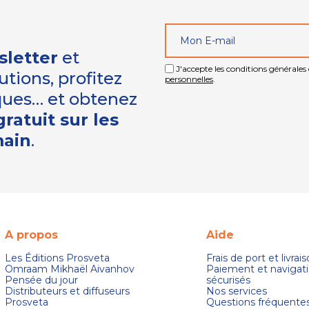
sletter
et
J'accepte les conditions générales e
tions, profitez
personnelles
.
iques… et obtenez
ratuit sur les
main
.
A propos
Aide
Les Éditions Prosveta
Frais de port et livrai
Omraam Mikhaël Aivanhov
Paiement et navigat
Pensée du jour
sécurisés
Distributeurs et diffuseurs
Nos services
Prosveta
Questions fréquente