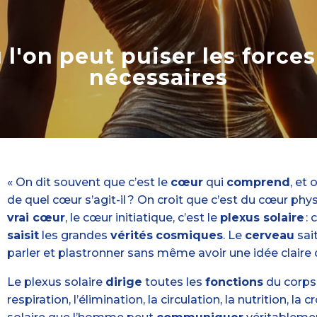
l'on peut puiser les force
nécessaires
« On dit souvent que c’est le
cœur
qui
comprend
, et
de quel cœur s’agit-il ? On croit que c’est du cœur phy
vrai cœur
, le cœur initiatique, c’est le
plexus solaire
: 
saisit
les grandes
vérités
cosmiques
. Le
cerveau
sait
parler et plastronner sans même avoir une idée claire
Le plexus solaire
dirige
toutes les
fonctions
du corps 
respiration, l’élimination, la circulation, la nutrition, la