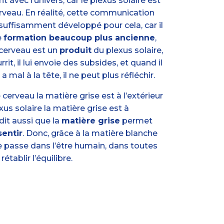
 avec l’univers, car le plexus solaire est
cerveau. En réalité, cette communication
 suffisamment développé pour cela, car il
e
formation beaucoup plus ancienne
,
e cerveau est un
produit
du plexus solaire,
rrit, il lui envoie des subsides, et quand il
 mal à la tête, il ne peut plus réfléchir.
e cerveau la matière grise est à l’extérieur
exus solaire la matière grise est à
 dit aussi que la
matière grise
permet
sentir
. Donc, grâce à la matière blanche
 se passe dans l’être humain, dans toutes
établir l’équilibre.