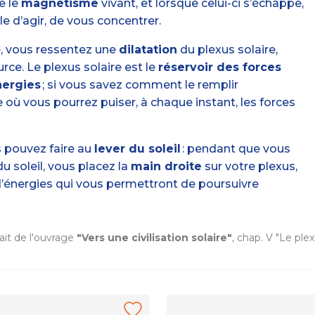
e le
magnétisme
vivant, et lorsque celui-ci s’échappe,
e d’agir, de vous concentrer.
e, vous ressentez une
dilatation
du plexus solaire,
e. Le plexus solaire est le
réservoir des forces
nergies
; si vous savez comment le remplir
où vous pourrez puiser, à chaque instant, les forces
 pouvez faire au
lever du soleil
: pendant que vous
du soleil, vous placez la
main droite
sur votre plexus,
 d’énergies qui vous permettront de poursuivre
ait de l'ouvrage
"Vers une civilisation solaire"
, chap. V "Le plex