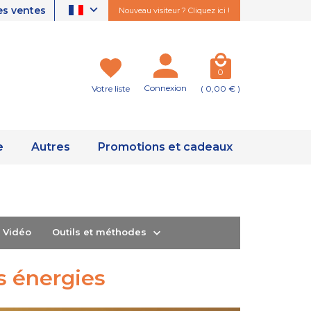
es ventes
Nouveau visiteur ? Cliquez ici !
0
Connexion
Votre liste
( 0,00 € )
e
Autres
Promotions et cadeaux
ts Vidéo
Outils et méthodes
es énergies