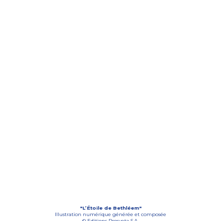
"L’Étoile de Bethléem"
Illustration numérique générée et composée
© Editions Prosveta S.A.