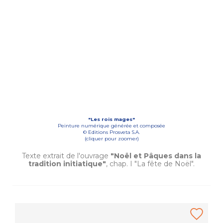
"Les rois mages"
Peinture numérique générée et composée
© Editions Prosveta S.A.
(cliquer pour zoomer)
Texte extrait de l'ouvrage
"Noël et Pâques dans la
tradition initiatique"
, chap. I "La fête de Noël".