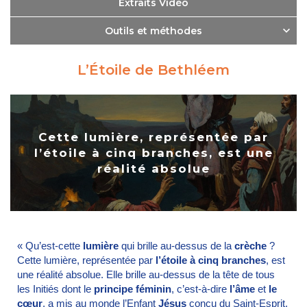
Extraits Vidéo
Outils et méthodes
L’Étoile de Bethléem
Cette lumière, représentée par
l’étoile à cinq branches, est une
réalité absolue
« Qu’est-cette
lumière
qui brille au-dessus de la
crèche
?
Cette lumière, représentée par
l’étoile à cinq branches
, est
une réalité absolue. Elle brille au-dessus de la tête de tous
les Initiés dont le
principe féminin
, c’est-à-dire
l’âme
et
le
cœur
, a mis au monde l’Enfant
Jésus
conçu du Saint-Esprit.