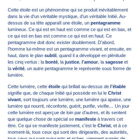
Cette étoile est un phénomène qui se produit inévitablement
dans la vie d’un véritable mystique, d’un véritable Initié. Au-
dessus de sa tête apparaît une étoile, un
pentagramme
lumineux. Ce qui est en haut est comme ce qui est en bas, et
ce qui est en bas est comme ce qui est en haut. Ce
pentagramme doit donc exister doublement. D’abord,
l’homme lui-même est un pentagramme vivant, et ensuite, en
haut, dans le plan
subtil
, quand il a développé en plénitude
les cinq vertus : la
bonté
, la
justice
,
l’amour
, la
sagesse
et
la
vérité
, un autre pentagramme le représente sous forme de
lumière.
Cette lumière, cette
étoile
qui brillait au-dessus de
l’étable
signifie que, de chaque Initié qui possède en lui le
Christ
vivant
, sort toujours une lumière, une lumière qui apaise, une
lumière qui nourrit, réconforte, guérit, purifie, vivifie… Un jour
cette lumière est aperçue de loin par d’autres, et ils sentent
que quelque chose de spécial se
manifeste
à travers cet
être. Ce qui se manifeste justement, c’est le
Christ
, et à ce
moment-là, tous ceux qui sont des dirigeants, des autorités,
tous ceux qui sont puissants et riches, viennent auprès de