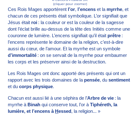
(cliquer pour zoomer)
Ces Rois Mages apportèrent
l’or
,
l’encens
et la
myrrhe
, et
chacun de ces présents était symbolique. L’or signifiait que
Jésus était
roi
: la couleur or est la couleur de la sagesse
dont l’éclat brille au-dessus de la tête des Initiés comme une
couronne de lumière. L’encens signifiait qu’il était
prêtre
:
l’encens représente le domaine de la religion, c’est-à-dire
aussi du cœur, de l’amour. Et la myrrhe est un symbole
d’immortalité
: on se servait de la myrrhe pour embaumer
les corps et les préserver ainsi de la destruction.
Les Rois Mages ont donc apporté des présents qui ont un
rapport avec les trois domaines de la
pensée
, du
sentiment
et du
corps physique
.
Chacun est aussi lié à une séphira de l’
Arbre de vie
: la
myrrhe à
Binah
qui conserve tout, l’or à
Tiphéreth, la
lumière, et l’encens à
H
essed
, la religion... »