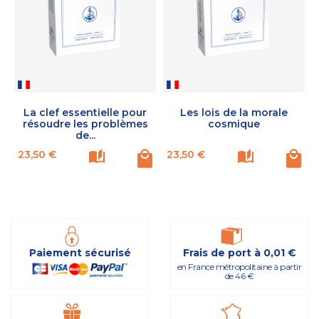
La clef essentielle pour
Les lois de la morale
résoudre les problèmes
cosmique
de...
Prix
Prix
P
23,50 €
23,50 €
Paiement sécurisé
Frais de port à 0,01 €
en France métropolitaine à partir
de 46 €