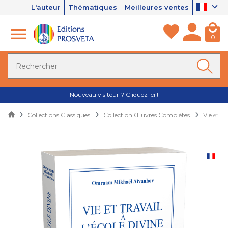
L'auteur
Thématiques
Meilleures ventes
0
Nouveau visiteur ? Cliquez ici !
Collections Classiques
Collection Œuvres Complètes
Vie et tr