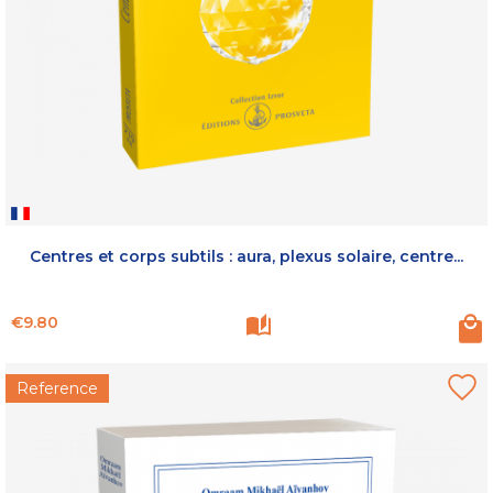
Centres et corps subtils : aura, plexus solaire, centre...
Price
€9.80
Reference