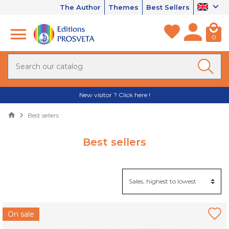
The Author
Themes
Best Sellers
0
New visitor ? Click here !
Best sellers
Best sellers
On sale