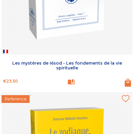
Les mystères de Iésod - Les fondements de la vie
spirituelle
Price
€23.50
Reference