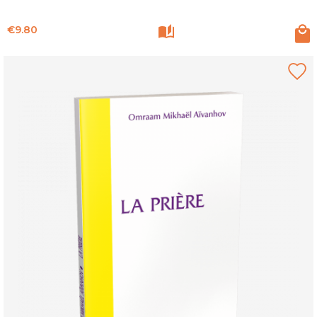
Price
€9.80