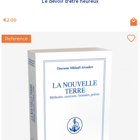
Le devoir d'être heureux
Price
€2.00
Reference