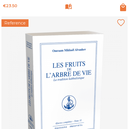
Price
€23.50
Reference