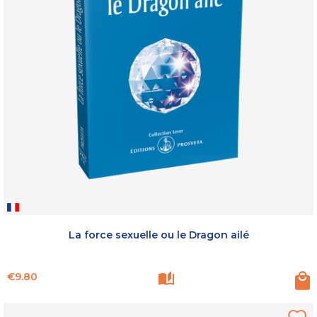
La force sexuelle ou le Dragon ailé
Price
€9.80