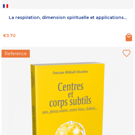
La respiration, dimension spirituelle et applications...
Price
€3.70
Reference