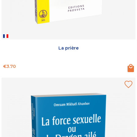
La prière
Price
€3.70