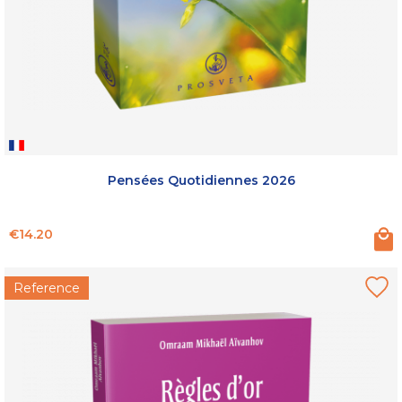
Pensées Quotidiennes 2026
Price
€14.20
Reference