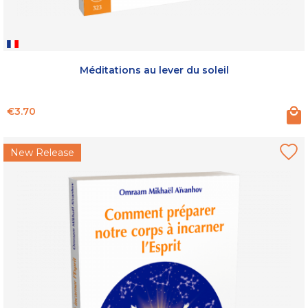
Méditations au lever du soleil
Price
€3.70
New Release