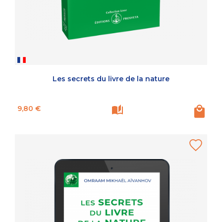
Les secrets du livre de la nature
Prix
9,80 €