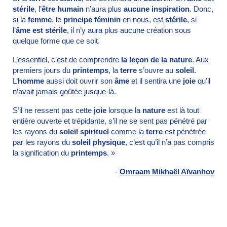
stérile
, l’
être humain
n’aura plus
aucune inspiration
. Donc,
si la
femme
, le
principe féminin
en nous, est
stérile
, si
l’
âme est stérile
, il n’y aura plus aucune création sous
quelque forme que ce soit.
L’essentiel, c’est de comprendre
la leçon de la nature
. Aux
premiers jours du
printemps
, la
terre
s’ouvre au
soleil
.
L’
homme
aussi doit ouvrir son
âme
et il sentira une
joie
qu’il
n’avait jamais goûtée jusque-là.
S’il ne ressent pas cette
joie
lorsque la
nature
est là tout
entière ouverte et trépidante, s’il ne se sent pas pénétré par
les rayons du
soleil spirituel
comme la
terre
est pénétrée
par les rayons du
soleil physique
, c’est qu’il n’a pas compris
la signification du
printemps
. »
-
Omraam Mikhaël Aïvanhov