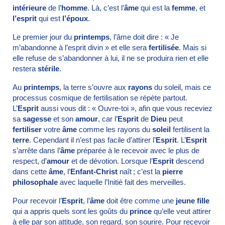
intérieure
de l’
homme
. Là, c’est l’
âme
qui est la
femme
, et
l’esprit
qui est
l’époux
.
Le premier jour du
printemps
, l’âme doit dire : « Je
m’abandonne à l’esprit divin » et elle sera
fertilisée
. Mais si
elle refuse de s’abandonner à lui, il ne se produira rien et elle
restera
stérile
.
Au
printemps
, la terre s’ouvre aux
rayons
du soleil, mais ce
processus cosmique de fertilisation se répète partout.
L’
Esprit
aussi vous dit : « Ouvre-toi », afin que vous receviez
sa
sagesse
et son
amour
, car l’
Esprit
de
Dieu
peut
fertiliser
votre
âme
comme les rayons du
soleil
fertilisent la
terre
. Cependant il n’est pas facile d’attirer l’
Esprit
. L’
Esprit
s’arrête dans l’
âme
préparée à le recevoir avec le plus de
respect, d’
amour
et de dévotion. Lorsque l’
Esprit
descend
dans cette
âme
, l’
Enfant-Christ
naît ; c’est la
pierre
philosophale
avec laquelle l’Initié fait des merveilles.
Pour recevoir l’
Esprit
, l’
âme
doit être comme une
jeune fille
qui a appris quels sont les goûts du
prince
qu’elle veut attirer
à elle par son attitude, son regard, son sourire. Pour recevoir