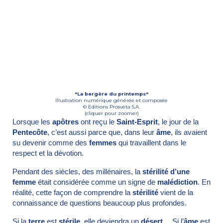
"La bergère du printemps"
Illustration numérique générée et composée
© Editions Prosveta S.A.
(cliquer pour zoomer)
Lorsque les
apôtres
ont reçu le
Saint-Esprit
, le jour de la
Pentecôte
, c’est aussi parce que, dans leur
âme
, ils avaient
su devenir comme des
femmes
qui travaillent dans le
respect et la dévotion.
Pendant des siècles, des millénaires, la
stérilité d’une
femme
était considérée comme un signe de
malédiction
. En
réalité, cette façon de comprendre la
stérilité
vient de la
connaissance de questions beaucoup plus profondes.
Si la
terre
est
stérile
, elle deviendra un
désert
… Si l’
âme
est