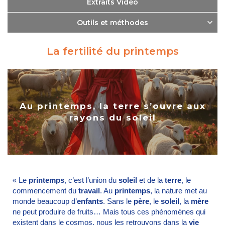
Extraits Vidéo
Outils et méthodes
La fertilité du printemps
Au printemps, la terre s’ouvre aux
rayons du soleil
« Le
printemps
, c’est l’union du
soleil
et de la
terre
, le
commencement du
travail
. Au
printemps
, la nature met au
monde beaucoup d’
enfants
. Sans le
père
, le
soleil
, la
mère
ne peut produire de fruits… Mais tous ces phénomènes qui
existent dans le cosmos, nous les retrouvons dans la
vie