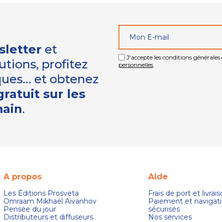
sletter
et
J'accepte les conditions générales e
tions, profitez
personnelles
.
iques… et obtenez
ratuit sur les
main
.
A propos
Aide
Les Éditions Prosveta
Frais de port et livrai
Omraam Mikhaël Aivanhov
Paiement et navigat
Pensée du jour
sécurisés
Distributeurs et diffuseurs
Nos services