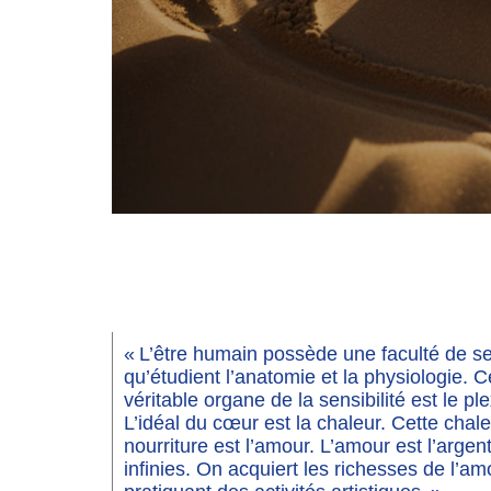
« L’être humain possède une faculté de sen
qu’étudient l’anatomie et la physiologie. 
véritable organe de la sensibilité est le pl
L’idéal du cœur est la chaleur. Cette chale
nourriture est l’amour. L’amour est l’arge
infinies. On acquiert les richesses de l’a