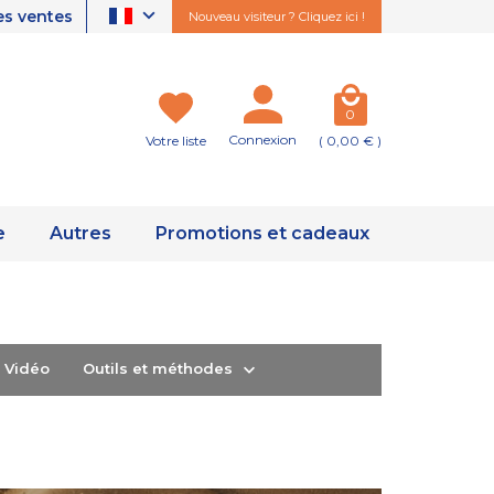
es ventes
Nouveau visiteur ? Cliquez ici !
0
Connexion
Votre liste
( 0,00 € )
e
Autres
Promotions et cadeaux
ts Vidéo
Outils et méthodes