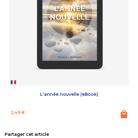
L'année nouvelle (eBook)
Prix
2,49 €
Partager cet article