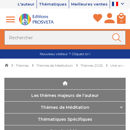
L'auteur
Thématiques
Meilleures ventes
0
Nouveau visiteur ? Cliquez ici !
Thèmes
Thèmes de Méditation
Thèmes 2025
Une année e
Les thèmes majeurs de l'auteur
Thèmes de Méditation
Thématiques Spécifiques