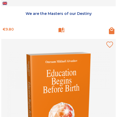
We are the Masters of our Destiny
Price
€9.80