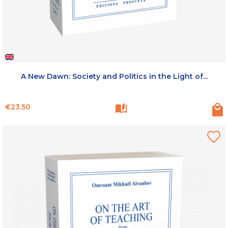
A New Dawn: Society and Politics in the Light of...
Price
€23.50