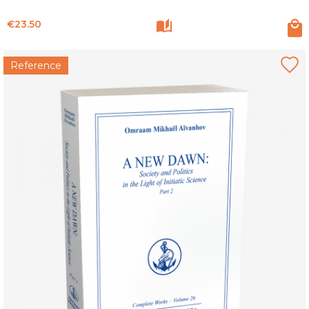
Price
€23.50
Reference