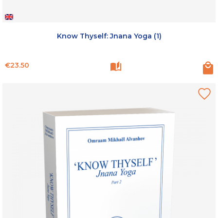
Know Thyself: Jnana Yoga (1)
Price
€23.50