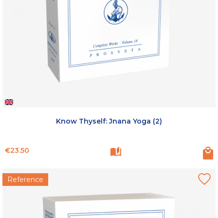
Know Thyself: Jnana Yoga (2)
Price
€23.50
Reference