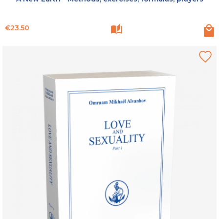
Price
€23.50