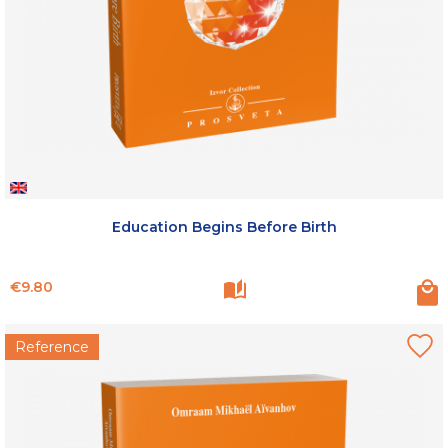
Education Begins Before Birth
Price
€9.80
Reference