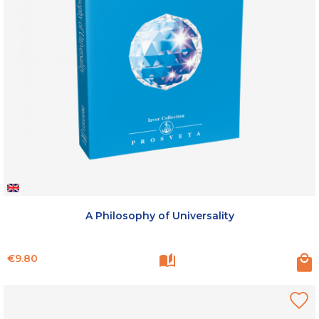
A Philosophy of Universality
Price
€9.80