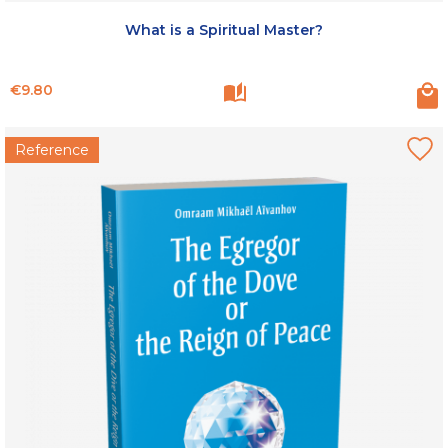
What is a Spiritual Master?
Price
€9.80
Reference