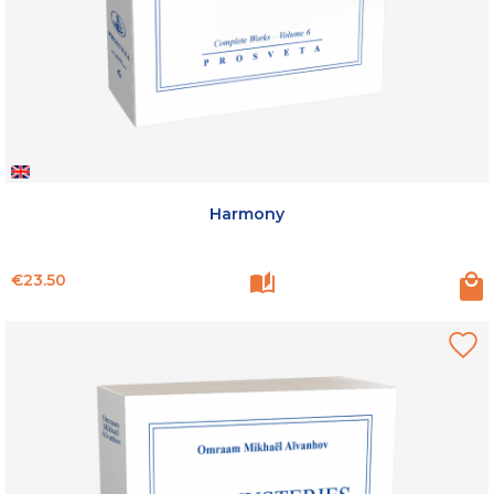
Harmony
Price
€23.50