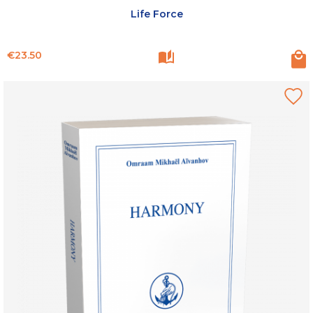
Life Force
Price
€23.50