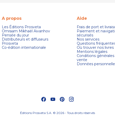
A propos
Aide
Les Éditions Prosveta
Frais de port et livrai
Omraam Mikhaël Aivanhov
Paiement et navigat
Pensée du jour
sécurisés
Distributeurs et diffuseurs
Nos services
Prosveta
Questions fréquente
Co-édition internationale
Où trouver nos livres
Mentions légales
Conditions générales
vente
Données personnelle
s Options
ètres de confidentialité, en garantissant la conformité avec le
Éditions Prosveta S.A. © 2026 - Tous droits réservés