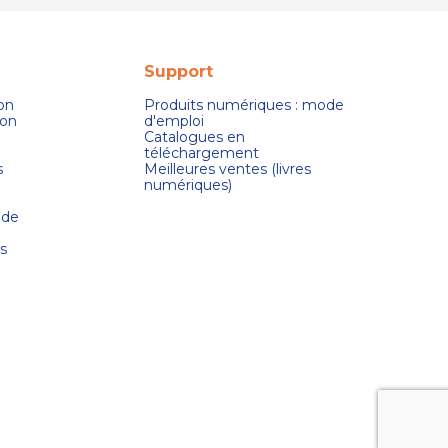
Support
son
Produits numériques : mode
ion
d'emploi
Catalogues en
téléchargement
s
Meilleures ventes (livres
numériques)
 de
s
s réglementations. Personnalisez vos préférences pour contrôler