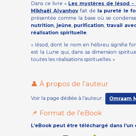
Dans ce livre
«
Les mystères de Iésod - 
Mikhaël Aïvanhov
fait de
la pureté le f
présentée comme la base où se condense
nutrition
,
jeûne
,
purification
,
travail av
réalisation spirituelle
.
« Iésod, dont le nom en hébreu signifie fon
est la Lune qui, dans sa dimension spiritue
toutes les réalisations spirituelles. »
👤 À propos de l’auteur
Voir la page dédiée à l’auteur :
Omraam M
📌 Format de l’eBook
L’eBook peut être téléchargé dans l’un