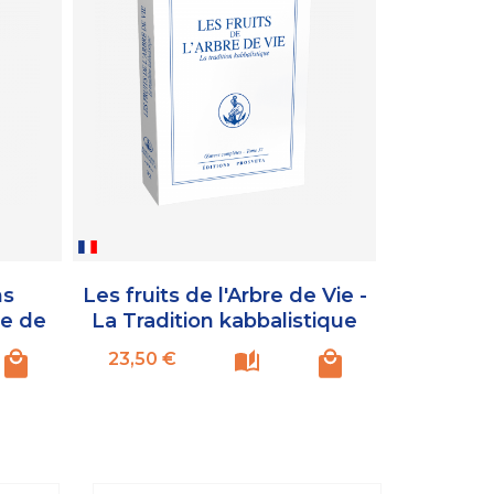
ns
Les fruits de l'Arbre de Vie -
Le yoga
ue de
La Tradition kabbalistique
Prix
Prix
23,50 €
9,80 €