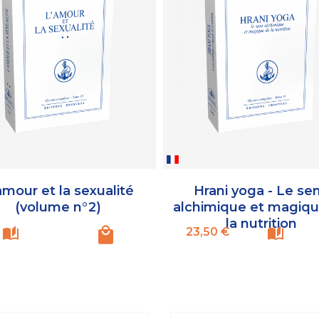
amour et la sexualité
Hrani yoga - Le se
(volume n°2)
alchimique et magiq
la nutrition
Prix
23,50 €