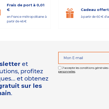
Frais de port à 0,01
€
Cadeau offert
en France métropolitaine à
à partir de 60 € d'
partir de 46 €
sletter
et
J'accepte les conditions générales e
tions, profitez
personnelles
.
iques… et obtenez
ratuit sur les
main
.