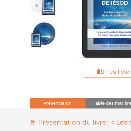
Feuillete
Présentation
Table des matièr
📘 Présentation du livre :
« Les 