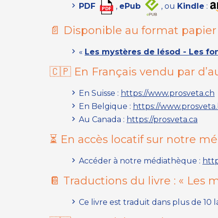
PDF
,
ePub
, ou
Kindle
:
📄 Disponible au format papier
«
Les mystères de Iésod - Les fon
🇨🇵 En Français vendu par d’au
En Suisse :
https://www.prosveta.ch
En Belgique :
https://www.prosveta
Au Canada :
https://prosveta.ca
⏳ En accès locatif sur notre m
Accéder à notre médiathèque :
htt
📔 Traductions du livre :
« Les m
Ce livre est traduit dans plus de 10