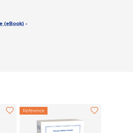
fe (eBook)
»
Référence
Référence