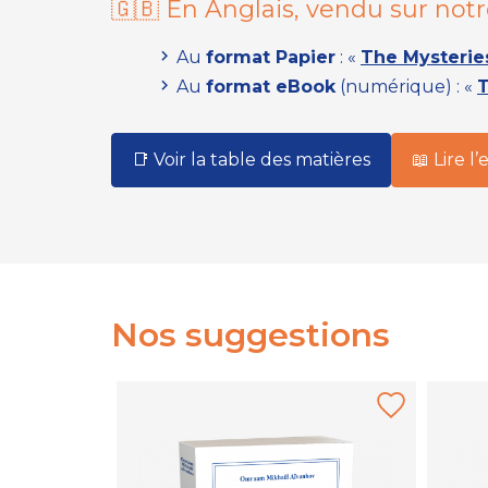
🇬🇧 En Anglais, vendu sur notr
Au
format Papier
:
«
The Mysteries
Au
format eBook
(numérique) :
«
T
📑 Voir la table des matières
📖 Lire l’
Nos suggestions