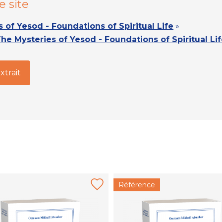
e site
 of Yesod - Foundations of Spiritual Life
»
he Mysteries of Yesod - Foundations of Spiritual Li
extrait
Référence