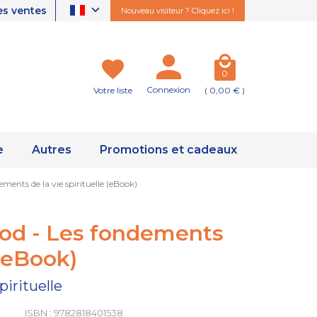
es ventes
Nouveau visiteur ? Cliquez ici !
0
Connexion
Votre liste
( 0,00 € )
e
Autres
Promotions et cadeaux
ements de la vie spirituelle (eBook)
sod - Les fondements
 (eBook)
pirituelle
ISBN : 9782818401538