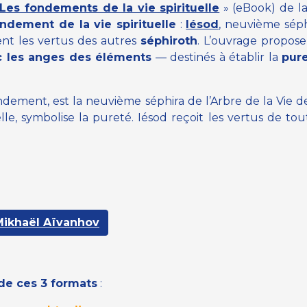
Les fondements de la vie spirituelle
»
(eBook) de l
ondement de la vie spirituelle
:
Iésod
, neuvième séphi
nt les vertus des autres
séphiroth
. L’ouvrage propos
ec les anges des éléments
—
destinés à établir la
pur
dement, est la neuvième séphira de l’Arbre de la Vie de
lle, symbolise la pureté. Iésod reçoit les vertus de tou
ikhaël Aïvanhov
 de ces 3 formats
: