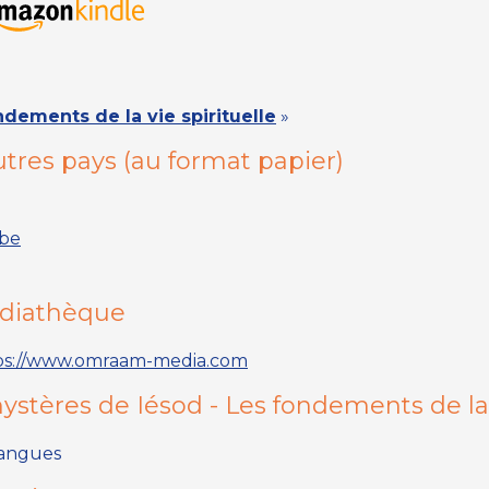
dements de la vie spirituelle
»
tres pays (
au format papier
)
.be
édiathèque
ps://www.omraam-media.com
ystères de Iésod - Les fondements de la v
 langues