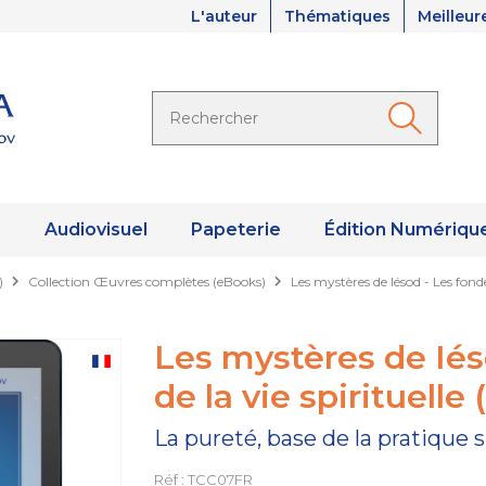
L'auteur
Thématiques
Meilleur
s
Audiovisuel
Papeterie
Édition Numériqu
)
Collection Œuvres complètes (eBooks)
Les mystères de Iésod - Les fond
Les mystères de Ié
de la vie spirituelle
La pureté, base de la pratique s
Réf : TCC07FR