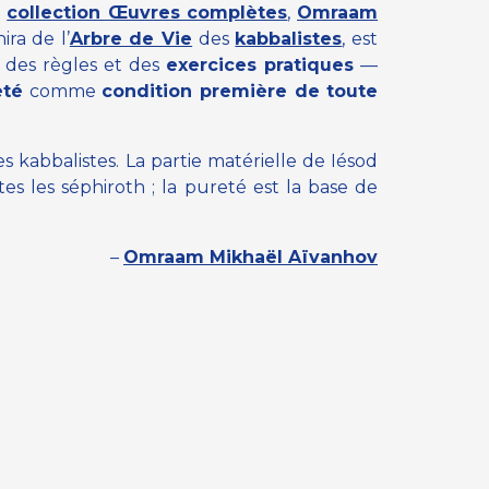
a
collection Œuvres complètes
,
Omraam
ra de l’
Arbre de Vie
des
kabbalistes
, est
e des règles et des
exercices pratiques
—
eté
comme
condition première de toute
s kabbalistes. La partie matérielle de Iésod
tes les séphiroth ; la pureté est la base de
–
Omraam Mikhaël Aïvanhov