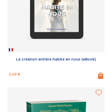
La création entière habite en nous (eBook)
Prix
2,49 €