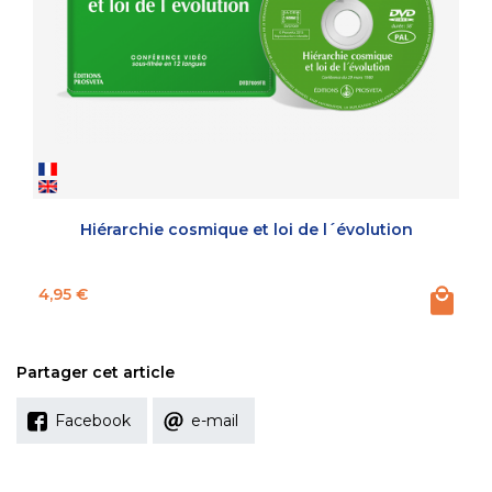
Hiérarchie cosmique et loi de l´évolution
Prix
4,95 €
Partager cet article
Facebook
e-mail