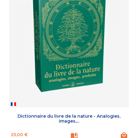
Dictionnaire du livre de la nature - Analogies,
images,...
Prix
25,00 €