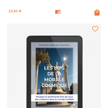
Prix
23,50 €