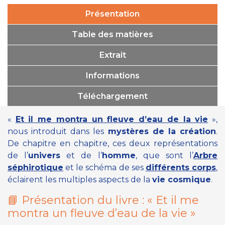
Présentation
Table des matières
Extrait
Informations
Téléchargement
«
Et il me montra un fleuve d’eau de la vie
»
,
nous introduit dans les
mystères de la création
.
De chapitre en chapitre, ces deux représentations
de l’
univers
et de l’
homme
, que sont l’
Arbre
séphirotique
et le schéma de ses
différents corps
,
éclairent les multiples aspects de la
vie cosmique
.
📘 Présentation du livre :
« Et il me
montra un fleuve d’eau de la vie »