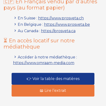
🇨🇵 En Français vendu par d’autres
pays (
au format papier
)
En Suisse :
https://www.prosveta.ch
En Belgique :
https://www.prosveta.be
Au Canada :
https://prosveta.ca
⏳ En accès locatif sur notre
médiathèque
Accéder à notre médiathèque :
https://www.omraam-media.com
👉 Voir la table des matières
📖 Lire l’extrait