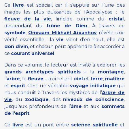
Ce
livre
est spécial, car il s’appuie sur l’une des
images les plus puissantes de l’Apocalypse : le
fleuve de la vie
, limpide comme du
cristal
,
descendant du
trône de Dieu
. À travers ce
symbole
,
Omraam Mikhaël Aïvanhov
révèle une
vérité essentielle : la
vie
vient d’en haut, elle est
don divin
, et chacun peut apprendre à s’accorder à
ce
courant universel
.
Dans ce volume, le lecteur est invité à explorer les
grands archétypes spirituels
– la
montagne
,
l’
arbre
, le
fleuve
– qui relient
ciel
et
terre
,
matière
et
esprit
. C’est un véritable
voyage initiatique
qui
nous conduit à travers les mystères de l’
Arbre de
vie
, du
zodiaque
, des
niveaux de conscience
,
jusqu’aux profondeurs de l’
âme
et aux
sommets
de l’esprit
.
Ce
livre
est un pont entre
science spirituelle
et