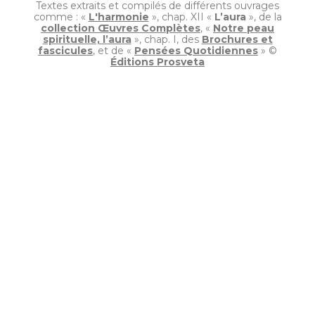
Textes extraits et compilés de différents ouvrages
comme :
«
L'harmonie
»
, chap. XII
«
L’aura
»
, de la
collection Œuvres Complètes
,
«
Notre peau
spirituelle, l’aura
»
, chap. I, des
Brochures et
fascicules
, et de
«
Pensées Quotidiennes
»
©
Éditions Prosveta